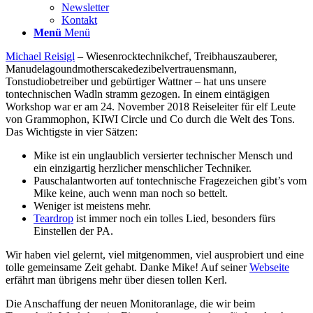
Newsletter
Kontakt
Menü
Menü
Michael Reisigl
– Wiesenrocktechnikchef, Treibhauszauberer,
Manudelagoundmotherscakedezibelvertrauensmann,
Tonstudiobetreiber und gebürtiger Wattner – hat uns unsere
tontechnischen Wadln stramm gezogen. In einem eintägigen
Workshop war er am 24. November 2018 Reiseleiter für elf Leute
von Grammophon, KIWI Circle und Co durch die Welt des Tons.
Das Wichtigste in vier Sätzen:
Mike ist ein unglaublich versierter technischer Mensch und
ein einzigartig herzlicher menschlicher Techniker.
Pauschalantworten auf tontechnische Fragezeichen gibt’s vom
Mike keine, auch wenn man noch so bettelt.
Weniger ist meistens mehr.
Teardrop
ist immer noch ein tolles Lied, besonders fürs
Einstellen der PA.
Wir haben viel gelernt, viel mitgenommen, viel ausprobiert und eine
tolle gemeinsame Zeit gehabt. Danke Mike! Auf seiner
Webseite
erfährt man übrigens mehr über diesen tollen Kerl.
Die Anschaffung der neuen Monitoranlage, die wir beim