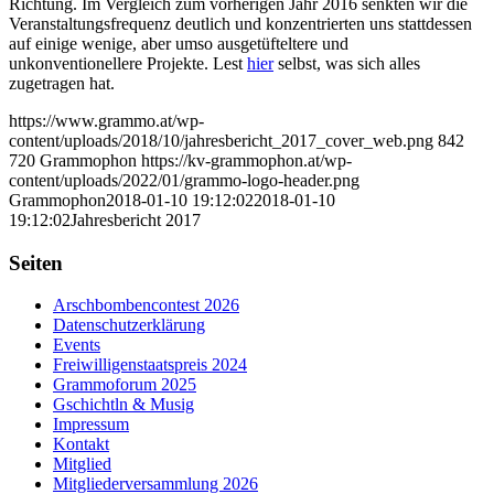
Richtung. Im Vergleich zum vorherigen Jahr 2016 senkten wir die
Veranstaltungsfrequenz deutlich und konzentrierten uns stattdessen
auf einige wenige, aber umso ausgetüfteltere und
unkonventionellere Projekte. Lest
hier
selbst, was sich alles
zugetragen hat.
https://www.grammo.at/wp-
content/uploads/2018/10/jahresbericht_2017_cover_web.png
842
720
Grammophon
https://kv-grammophon.at/wp-
content/uploads/2022/01/grammo-logo-header.png
Grammophon
2018-01-10 19:12:02
2018-01-10
19:12:02
Jahresbericht 2017
Seiten
Arschbombencontest 2026
Datenschutzerklärung
Events
Freiwilligenstaatspreis 2024
Grammoforum 2025
Gschichtln & Musig
Impressum
Kontakt
Mitglied
Mitgliederversammlung 2026