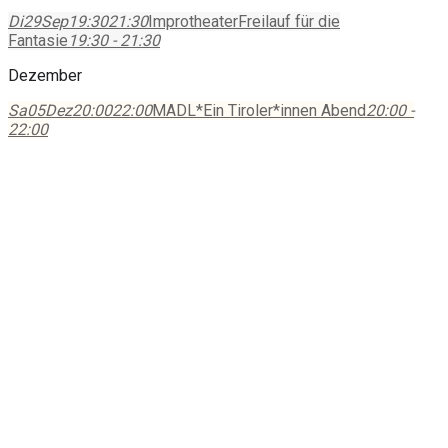
Di
29
Sep
19:30
21:30
Improtheater
Freilauf für die
Fantasie
19:30 - 21:30
Dezember
Sa
05
Dez
20:00
22:00
MADL*
Ein Tiroler*innen Abend
20:00 -
22:00