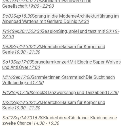
Di
01
Sep
19:00
22:00
Stricktreff
Handwerken in
Gesellschaft
19:00 - 22:00
Do
03
Sep
18:30
Sprung in die Moderne
Architekturführung im
Alpenbad Wattens mit Gerhard Dollnig
18:30
Fr
04
Sep
20:15
23:30
Session
Sing, spiel und tanz mit!
20:15 -
23:30
Di
08
Sep
19:30
21:30
Heartchor
Balsam für Körper und
Seele
19:30 - 21:30
So
13
Sep
17:00
Sprungturmkonzert
Mit Electric Super Wolves
und Anti.Over
17:00
Mi
16
Sep
17:00
Sammler:innen-Stammtisch
Die Sucht nach
Vollständigkeit
17:00
Fr
18
Sep
17:00
XerockS
Tanzworkshop und Tanzabend
17:00
Di
22
Sep
19:30
21:30
Heartchor
Balsam für Körper und
Seele
19:30 - 21:30
So
27
Sep
14:30
16:30
Kleiderbörse
Gib deiner Kleidung eine
zweite Chance!
14:30 - 16:30