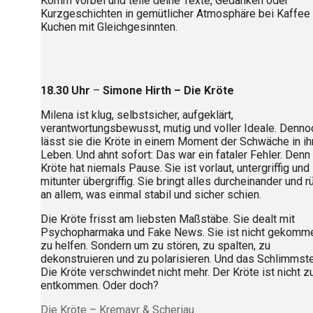
Komm vorbei und teile deine Texte, Gedanken oder
Kurzgeschichten in gemütlicher Atmosphäre bei Kaffee
Kuchen mit Gleichgesinnten.
18.30 Uhr
–
Simone Hirth – Die Kröte
Milena ist klug, selbstsicher, aufgeklärt,
verantwortungsbewusst, mutig und voller Ideale. Denno
lässt sie die Kröte in einem Moment der Schwäche in ih
Leben. Und ahnt sofort: Das war ein fataler Fehler. Denn
Kröte hat niemals Pause. Sie ist vorlaut, untergriffig und
mitunter übergriffig. Sie bringt alles durcheinander und rü
an allem, was einmal stabil und sicher schien.
Die Kröte frisst am liebsten Maßstäbe. Sie dealt mit
Psychopharmaka und Fake News. Sie ist nicht gekomm
zu helfen. Sondern um zu stören, zu spalten, zu
dekonstruieren und zu polarisieren. Und das Schlimmste 
Die Kröte verschwindet nicht mehr. Der Kröte ist nicht z
entkommen. Oder doch?
Die Kröte – Kremayr & Scheriau