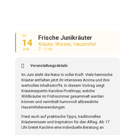
SO
Frische Junikräuter
14
Kräuter, Wissen, Hausmittel
17:00
JUN
Veranstaltungsdetails
Im Juni steht die Natur in voller Kraft: Viele heimische
Kräuter entfalten jetzt ihr intensives Aroma und ihre
wertvollen Inhaltsstoffe. In diesem Vortrag zeigt
Kräuterexpertin Karoline Postlmayr, welche
Wildkräuter im Frühsommer gesammelt werden
können und vermittelt humorvoll altbewährte
Hausmittelanwendungen.
Freut euch auf praktische Tipps, traditionelles
Kräuterwissen und Inspiration für den Alltag. Ab 17
Uhr bietet Karoline eine individuelle Beratung an.